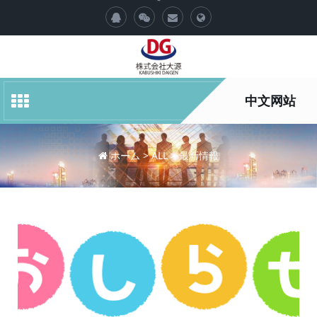
T
o
g
中文网站
g
ホーム
>
ALL
>
最新情報
l
e
S
e
a